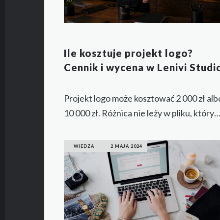
Ile kosztuje projekt logo?
Cennik i wycena w Lenivi Stud
Projekt logo może kosztować 2 000 zł alb
10 000 zł. Różnica nie leży w pliku, który
otrzymujesz na końcu — leży w tym, co st
za projektem: analizie, doświadczeniu,
WIEDZA
2 MAJA 2024
autorskim podejściu i odpowiedzialności 
znak.