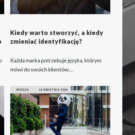
Kiedy warto stworzyć, a kiedy
io
zmieniać identyfikację?
o
Każda marka potrzebuje języka, którym
mówi do swoich klientów.
oi
Zobacz, kiedy warto zaprojektować
identyfikację wizualną od zera, a kiedy
WIEDZA
16 KWIETNIA 2024
za
przeprowadzić rebranding, który nada
Twojej firmie nową energię.